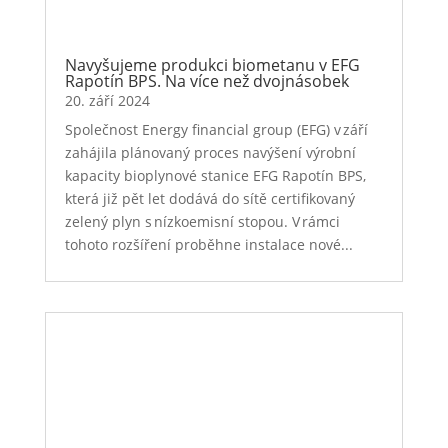
Navyšujeme produkci biometanu v EFG
Rapotín BPS. Na více než dvojnásobek
20. září 2024
Společnost Energy financial group (EFG) v září
zahájila plánovaný proces navýšení výrobní
kapacity bioplynové stanice EFG Rapotín BPS,
která již pět let dodává do sítě certifikovaný
zelený plyn s nízkoemisní stopou. V rámci
tohoto rozšíření proběhne instalace nové...