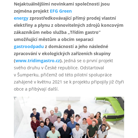
Nejaktuálnějšími novinkami společnosti jsou
zejména projekt
EFG Green
energy
zprostředkovávající přímý prodej vlastní
elektřiny a plynu z obnovitelných zdrojů koncovým
zákazníkům nebo služba „Třídím gastro“
umožňující městům a obcím separaci
gastroodpadu
z domácností a jeho následné
zpracování v ekologických zařízeních skupiny
(
www.tridimgastro.cz
).
Jedná se o první projekt
svého druhu v České republice. Odstartoval
v Šumperku, přičemž od této pilotní spolupráce
zahájené v květnu 2021 se k projektu připojily již čtyři
obce a přibývají další.