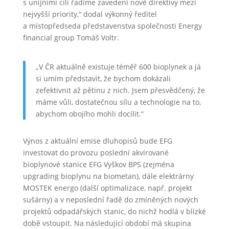
s unijními cíli řadíme zavedení nové direktivy mezi
nejvyšší priority,“ dodal výkonný ředitel
a místopředseda představenstva společnosti Energy
financial group Tomáš Voltr.
„V ČR aktuálně existuje téměř 600 bioplynek a já
si umím představit, že bychom dokázali
zefektivnit až pětinu z nich. Jsem přesvědčený, že
máme vůli, dostatečnou sílu a technologie na to,
abychom obojího mohli docílit.“
Výnos z aktuální emise dluhopisů bude EFG
investovat do provozu poslední akvírované
bioplynové stanice EFG Vyškov BPS (zejména
upgrading bioplynu na biometan), dále elektrárny
MOSTEK energo (další optimalizace, např. projekt
sušárny) a v neposlední řadě do zmíněných nových
projektů odpadářských stanic, do nichž hodlá v blízké
době vstoupit. Na následující období má skupina