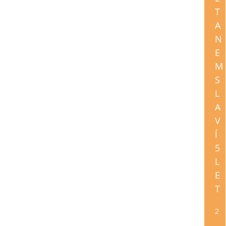
T
A
N
E
M
S
L
A
V
Í
5
L
E
T
2