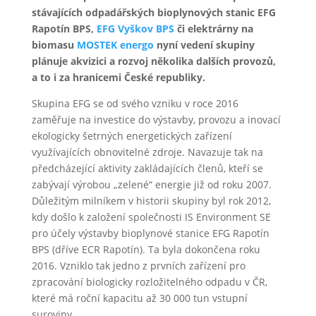
stávajících odpadářských bioplynových stanic EFG
Rapotín BPS,
EFG Vyškov BPS
či elektrárny na
biomasu
MOSTEK energo
nyní vedení skupiny
plánuje akvizici a rozvoj několika dalších provozů,
a to i za hranicemi České republiky.
Skupina EFG se od svého vzniku v roce 2016
zaměřuje na investice do výstavby, provozu a inovací
ekologicky šetrných energetických zařízení
využívajících obnovitelné zdroje. Navazuje tak na
předcházející aktivity zakládajících členů, kteří se
zabývají výrobou „zelené“ energie již od roku 2007.
Důležitým milníkem v historii skupiny byl rok 2012,
kdy došlo k založení společnosti IS Environment SE
pro účely výstavby bioplynové stanice EFG Rapotín
BPS (dříve ECR Rapotín). Ta byla dokončena roku
2016. Vzniklo tak jedno z prvních zařízení pro
zpracování biologicky rozložitelného odpadu v ČR,
které má roční kapacitu až 30 000 tun vstupní
suroviny.