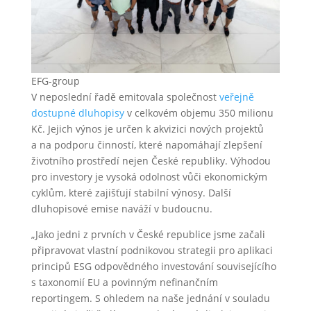
EFG-group
V neposlední řadě emitovala společnost
veřejně
dostupné dluhopisy
v celkovém objemu 350 milionu
Kč. Jejich výnos je určen k akvizici nových projektů
a na podporu činností, které napomáhají zlepšení
životního prostředí nejen České republiky. Výhodou
pro investory je vysoká odolnost vůči ekonomickým
cyklům, které zajišťují stabilní výnosy. Další
dluhopisové emise naváží v budoucnu.
„Jako jedni z prvních v České republice jsme začali
připravovat vlastní podnikovou strategii pro aplikaci
principů ESG odpovědného investování souvisejícího
s taxonomií EU a povinným nefinančním
reportingem. S ohledem na naše jednání v souladu