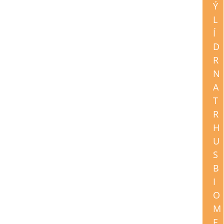
Ý
L
Í
D
R
N
A
T
R
H
U
S
B
I
O
M
E