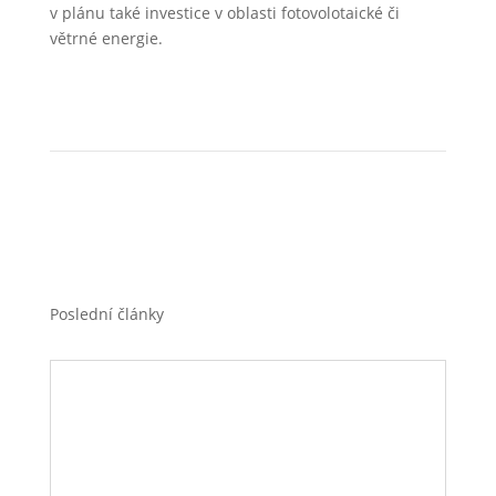
v plánu také investice v oblasti fotovolotaické či
větrné energie.
←
Předchozí článek
Další článek
→
Poslední články