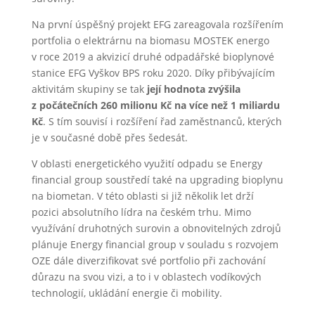
Na první úspěšný projekt EFG zareagovala rozšířením
portfolia o elektrárnu na biomasu MOSTEK energo
v roce 2019 a akvizicí druhé odpadářské bioplynové
stanice EFG Vyškov BPS roku 2020. Díky přibývajícím
aktivitám skupiny se tak
její hodnota zvýšila
z počátečních 260 milionu Kč na více než 1 miliardu
Kč
. S tím souvisí i rozšíření řad zaměstnanců, kterých
je v současné době přes šedesát.
V oblasti energetického využití odpadu se Energy
financial group soustředí také na upgrading bioplynu
na biometan. V této oblasti si již několik let drží
pozici absolutního lídra na českém trhu. Mimo
využívání druhotných surovin a obnovitelných zdrojů
plánuje Energy financial group v souladu s rozvojem
OZE dále diverzifikovat své portfolio při zachování
důrazu na svou vizi, a to i v oblastech vodíkových
technologií, ukládání energie či mobility.