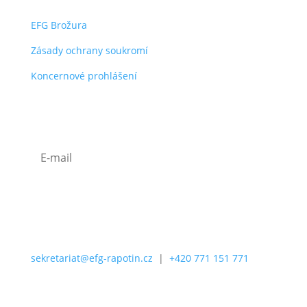
EFG Brožura
Zásady ochrany soukromí
Koncernové prohlášení
Odběr efg novinek
Odebírat
sekretariat@efg-rapotin.cz
|
+420 771 151 771