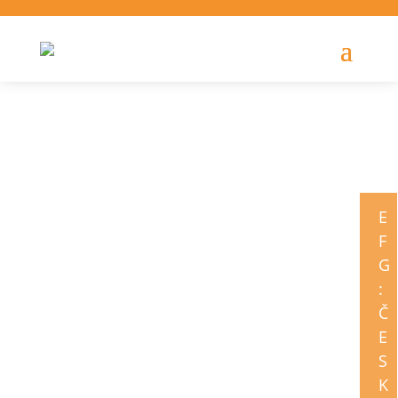
E
F
G
:
Č
E
S
K