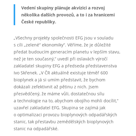
Vedení skupiny plánuje akvizici a rozvoj
několika dalších provozů, a to i za hranicemi
České republiky.
„Všechny projekty společnosti EFG jsou v souladu
s cíli „zelené“ ekonomiky“. Věříme, že je důležité
předat budoucím generacím planetu v lepším stavu,
než je ten současný,“ uvedl při oslavách výročí
zakladatel skupiny EFG a předseda představenstva
Ivo Skřenek. „V ČR aktuálně existuje téměř 600
bioplynek a já si umím představit, že bychom
dokázali zefektivnit až pětinu z nich. Jsem
přesvědčený, že máme vůli, dostatečnou sílu
a technologie na to, abychom obojího mohli docílit,“
uzavřel zakladatel EFG. Skupina se zajímá jak
o optimalizaci provozu bioplynových odpadářských
stanic, tak přestavbu zemědělských bioplynových
stanic na odpadářské.