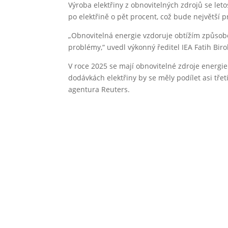
Výroba elektřiny z obnovitelných zdrojů se let
po elektřině o pět procent, což bude největší 
„Obnovitelná energie vzdoruje obtížím způsoben
problémy,“ uvedl výkonný ředitel IEA Fatih Birol
V roce 2025 se mají obnovitelné zdroje energie
dodávkách elektřiny by se měly podílet asi třet
agentura Reuters.
←
Předchozí článek