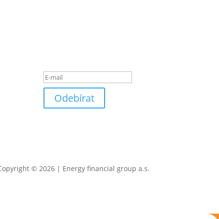
Odběr efg novinek
Zkontrolujte si
prosím e-mailovou
schránku.
Odebírat
Copyright © 2026 | Energy financial group a.s.