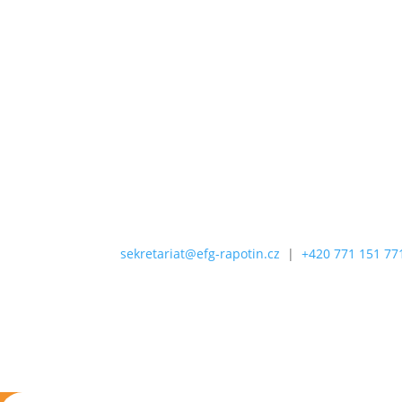
provozovna
Sídl
EFG Rapotín BPS s.r.o.
Ener
Jesenická 812
Jihl
788 14 Rapotín
140 
IČ: 14080427
sekretariat@efg-rapotin.cz
|
+420 771 151 77