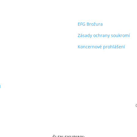
o
dokumenty
gy financial group a.s.
EFG Brožura
avská 1558/21
Zásady ochrany soukromí
00 Praha 4 – Michle
Koncernové prohlášení
1