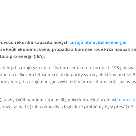
provozu rekordní kapacita nových
zdrojů obnovitelné energie.
va, se kvůli ekonomickému propadu a koronavirové krizi naopak sní
ra pro energii (IEA).
itelných zdrojů vzroste o čtyři procenta na rekordních 198 gigawa
dou na celkovém letošním růstu kapacity výroby elektřiny podílet 9
bnovitelných zdrojů energie zvýšit o téměř deset procent, což by by
stavby kvůli pandemii zpomalily pokrok projektů v oblasti
obnovit
šak výstavba i výroba obnovily a logistické problémy byly převážně