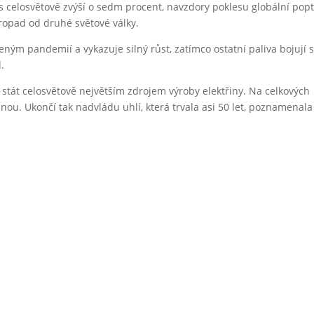
os celosvětově zvýší o sedm procent, navzdory poklesu globální pop
propad od druhé světové války.
ým pandemií a vykazuje silný růst, zatímco ostatní paliva bojují 
.
 stát celosvětově největším zdrojem výroby elektřiny. Na celkových
inou. Ukončí tak nadvládu uhlí, která trvala asi 50 let, poznamenala
Další člán