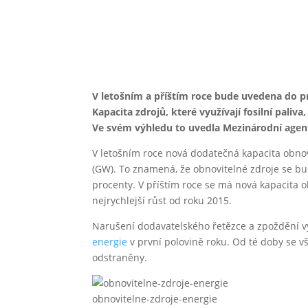
V letošním a příštím roce bude uvedena do 
Kapacita zdrojů, které využívají fosilní pali
Ve svém výhledu to uvedla Mezinárodní agentu
V letošním roce nová dodatečná kapacita obnov
(GW). To znamená, že obnovitelné zdroje se bu
procenty. V příštím roce se má nová kapacita o
nejrychlejší růst od roku 2015.
Narušení dodavatelského řetězce a zpoždění vý
energie
v první polovině roku. Od té doby se v
odstraněny.
obnovitelne-zdroje-energie