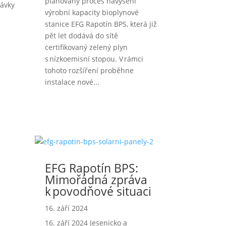
plánovaný proces navýšení
távky
výrobní kapacity bioplynové
stanice EFG Rapotín BPS, která již
s
pět let dodává do sítě
certifikovaný zelený plyn
s nízkoemisní stopou. V rámci
tohoto rozšíření proběhne
instalace nové...
ek
→
EFG Rapotín BPS:
Mimořádná zpráva
k povodňové situaci
16. září 2024
16. září 2024 Jesenicko a