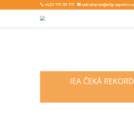
+420 771 151 771
sekretariat@efg-rapotin.c


et_pb_section
IEA ČEKÁ REKOR