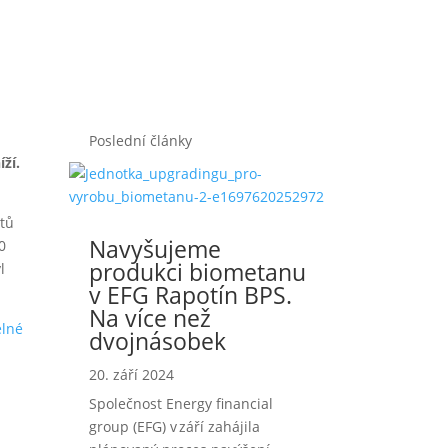
Poslední články
ží.
ttů
Navyšujeme
0
produkci biometanu
l
v EFG Rapotín BPS.
Na více než
elné
dvojnásobek
20. září 2024
Společnost Energy financial
group (EFG) v září zahájila